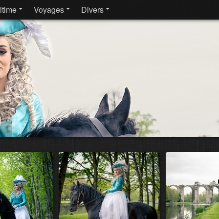
itime
Voyages
Divers
o