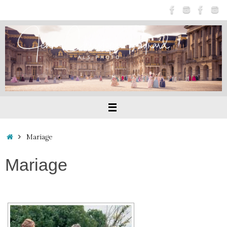
Passer
au
contenu
Accueil
Mariage
Mariage