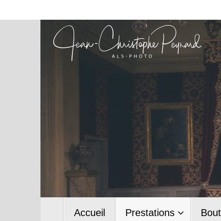
Passer
au
contenu
Passer
Accueil
Prestations
Bout
au