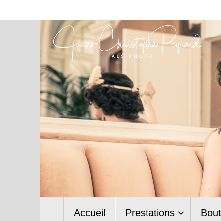
Passer
au
contenu
Passer
Accueil
Prestations
Bout
au