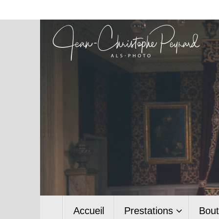
Passer
au
contenu
Passer
Accueil
Prestations
Bout
au