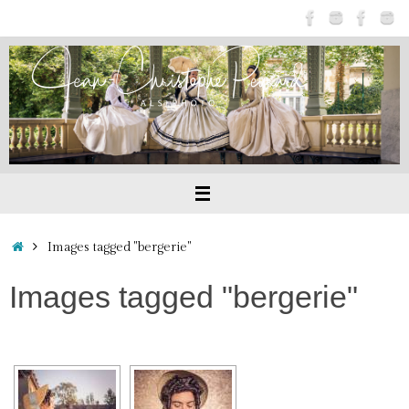
Passer
au
contenu
Accueil
Images tagged "bergerie"
Images tagged "bergerie"