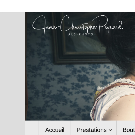
Passer
au
contenu
Passer
Accueil
Prestations
Bout
au