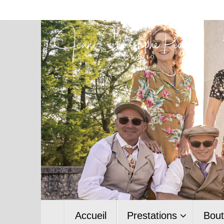
Passer
au
contenu
Passer
Accueil
Prestations
Bout
au