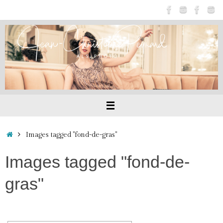
Passer
au
contenu
Accueil
Images tagged "fond-de-gras"
Images tagged "fond-de-
gras"