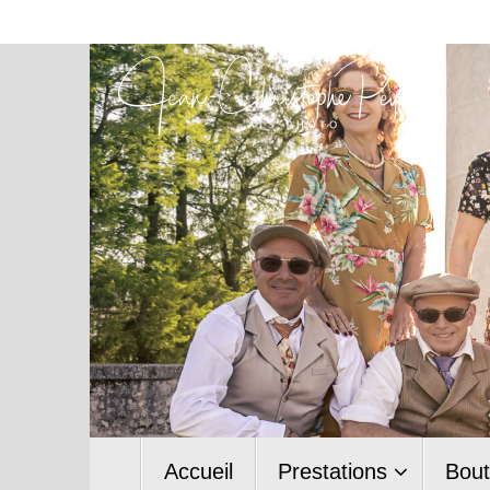
Passer
au
contenu
Passer
Accueil
Prestations
Bout
au