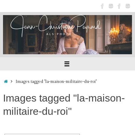
Passer
au
contenu
Accueil
Images tagged "la-maison-militaire-du-roi"
Images tagged "la-maison-
militaire-du-roi"