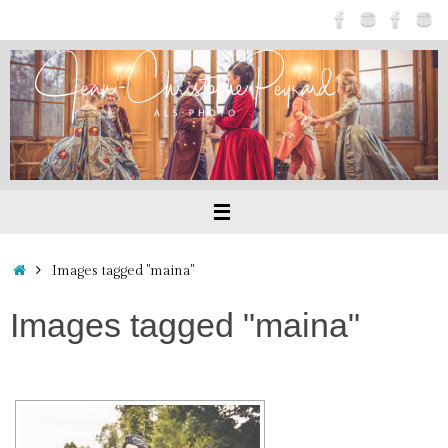
Passer
au
contenu
Accueil
Images tagged "maina"
Images tagged "maina"