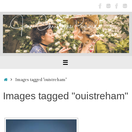
Passer
au
contenu
Accueil
Images tagged "ouistreham"
Images tagged "ouistreham"