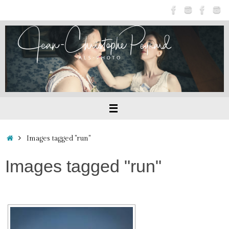
Passer
au
contenu
Accueil
Images tagged "run"
Images tagged "run"