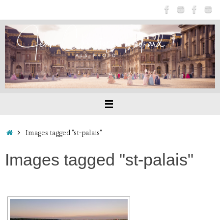
Passer
au
contenu
Accueil
Images tagged "st-palais"
Images tagged "st-palais"