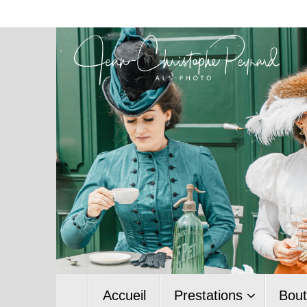
Passer
au
contenu
Passer
Accueil
Prestations
Bout
au